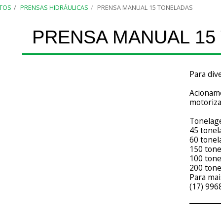
TOS
PRENSAS HIDRÁULICAS
PRENSA MANUAL 15 TONELADAS
PRENSA MANUAL 15
Para div
Acioname
motoriza
Tonelage
45 tonel
60 tonel
150 tone
100 tone
200 tone
Para mai
(17) 996