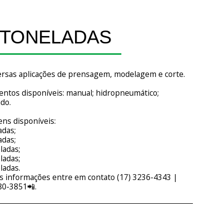
 TONELADAS
ersas aplicações de prensagem, modelagem e corte.
ntos disponíveis: manual; hidropneumático;
do.
ns disponíveis:
adas;
adas;
ladas;
ladas;
ladas.
s informações entre em contato (17) 3236-4343 |
80-3851📲.